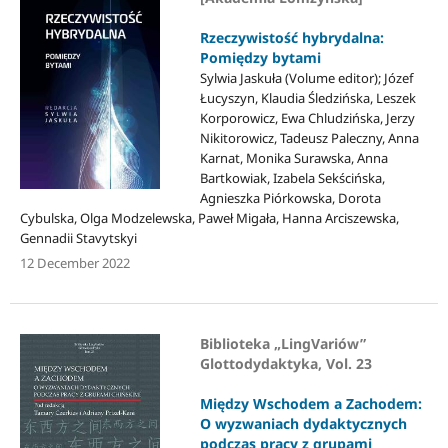
Rzeczywistość hybrydalna:
Pomiędzy bytami
Sylwia Jaskuła (Volume editor); Józef
Łucyszyn, Klaudia Śledzińska, Leszek
Korporowicz, Ewa Chludzińska, Jerzy
Nikitorowicz, Tadeusz Paleczny, Anna
Karnat, Monika Surawska, Anna
Bartkowiak, Izabela Sekścińska,
Agnieszka Piórkowska, Dorota
Cybulska, Olga Modzelewska, Paweł Migała, Hanna Arciszewska,
Gennadii Stavytskyi
12 December 2022
Biblioteka „LingVariów”
Glottodydaktyka, Vol. 23
Między Wschodem a Zachodem:
O wyzwaniach dydaktycznych
podczas pracy z grupami