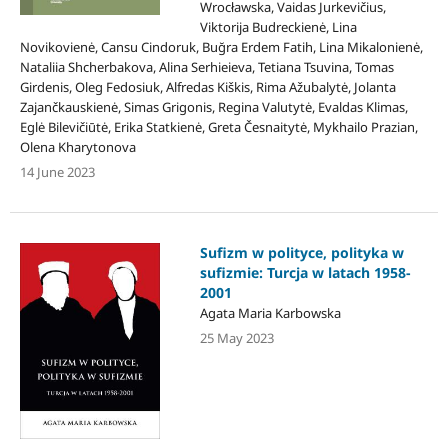
Wrocławska, Vaidas Jurkevičius,
Viktorija Budreckienė, Lina
Novikovienė, Cansu Cindoruk, Buğra Erdem Fatih, Lina Mikalonienė,
Nataliia Shcherbakova, Alina Serhieieva, Tetiana Tsuvina, Tomas
Girdenis, Oleg Fedosiuk, Alfredas Kiškis, Rima Ažubalytė, Jolanta
Zajančkauskienė, Simas Grigonis, Regina Valutytė, Evaldas Klimas,
Eglė Bilevičiūtė, Erika Statkienė, Greta Česnaitytė, Mykhailo Prazian,
Olena Kharytonova
14 June 2023
Sufizm w polityce, polityka w
sufizmie: Turcja w latach 1958-
2001
Agata Maria Karbowska
25 May 2023