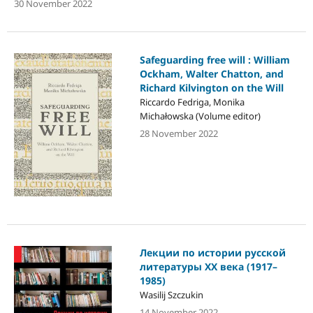
30 November 2022
Safeguarding free will : William
Ockham, Walter Chatton, and
Richard Kilvington on the Will
Riccardo Fedriga, Monika
Michałowska (Volume editor)
28 November 2022
Лекции по истории русской
литературы ХХ века (1917–
1985)
Wasilij Szczukin
14 November 2022