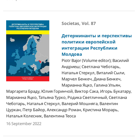
Societas, Vol. 87
Детерминанты и перспективы
политики европейской
интеграции Республики
Молдова
Piotr Bajor (Volume editor); Василий
Андриеш; Светлана Чеботарь,
Наталья Стеркул, Виталий Сыли,
Марчел Бенкеч, Диана Бенкеч,
Марианна Яцко, Галина Ульян,
Маргарета Браду, Юлия Горинчой, Виктор Сака, Игорь Букатару,
Марианна Яцко, Татьяна Турко, Родика Светличный, Светлана
Чеботарь, Наталья Стеркул, Валерий Мошняга, Валентин
Цуркан, Петр Байор, Александр Роман, Кристина Морарь,
Наталья Колесник, Валентина Теоса
16 September 2022