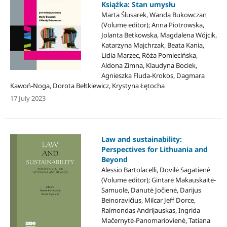
Książka: Stan umysłu
Marta Ślusarek, Wanda Bukowczan
(Volume editor); Anna Piotrowska,
Jolanta Betkowska, Magdalena Wójcik,
Katarzyna Majchrzak, Beata Kania,
Lidia Marzec, Róża Pomiecińska,
Aldona Zimna, Klaudyna Bociek,
Agnieszka Fluda-Krokos, Dagmara
Kawoń-Noga, Dorota Bełtkiewicz, Krystyna Łętocha
17 July 2023
Law and sustainability:
Perspectives for Lithuania and
Beyond
Alessio Bartolacelli, Dovilė Sagatienė
(Volume editor); Gintarė Makauskaitė-
Samuolė, Danutė Jočienė, Darijus
Beinoravičius, Milcar Jeff Dorce,
Raimondas Andrijauskas, Ingrida
Mačernytė-Panomariovienė, Tatiana