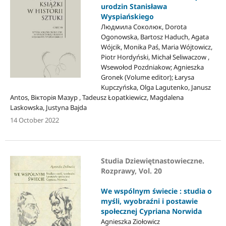
urodzin Stanisława
Wyspiańskiego
Людмила Соколюк, Dorota
Ogonowska, Bartosz Haduch, Agata
Wójcik, Monika Paś, Maria Wójtowicz,
Piotr Hordyński, Michał Seliwaczow ,
Wsewołod Pozdniakow; Agnieszka
Gronek (Volume editor); Łarysa
Kupczyńska, Olga Lagutenko, Janusz
Antos, Вікторія Мазур , Tadeusz Łopatkiewicz, Magdalena
Laskowska, Justyna Bajda
14 October 2022
Studia Dziewiętnastowieczne.
Rozprawy, Vol. 20
We wspólnym świecie : studia o
myśli, wyobraźni i postawie
społecznej Cypriana Norwida
Agnieszka Ziołowicz