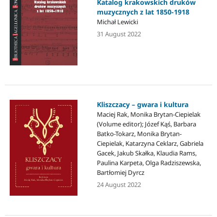
Katalog krakowskich druków
muzycznych z lat 1850-1918
Michał Lewicki
31 August 2022
Kliszczacy – gwara i kultura
Maciej Rak, Monika Brytan-Ciepielak
(Volume editor); Józef Kąś, Barbara
Batko-Tokarz, Monika Brytan-
Ciepielak, Katarzyna Ceklarz, Gabriela
Gacek, Jakub Skałka, Klaudia Rams,
Paulina Karpeta, Olga Radziszewska,
Bartłomiej Dyrcz
24 August 2022