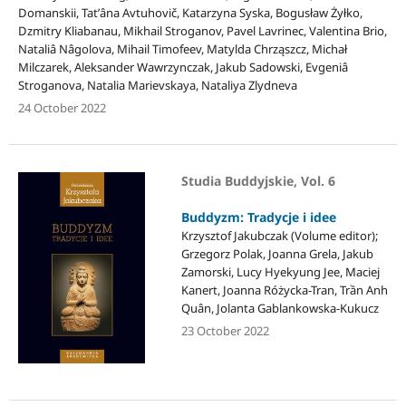
Domanskii, Tatʹâna Avtuhovič, Katarzyna Syska, Bogusław Żyłko,
Dzmitry Kliabanau, Mikhail Stroganov, Pavel Lavrinec, Valentina Brio,
Nataliâ Nâgolova, Mihail Timofeev, Matylda Chrząszcz, Michał
Milczarek, Aleksander Wawrzynczak, Jakub Sadowski, Evgeniâ
Stroganova, Natalia Marievskaya, Nataliya Zlydneva
24 October 2022
Studia Buddyjskie, Vol. 6
Buddyzm: Tradycje i idee
Krzysztof Jakubczak (Volume editor);
Grzegorz Polak, Joanna Grela, Jakub
Zamorski, Lucy Hyekyung Jee, Maciej
Kanert, Joanna Różycka-Tran, Trần Anh
Quân, Jolanta Gablankowska-Kukucz
23 October 2022