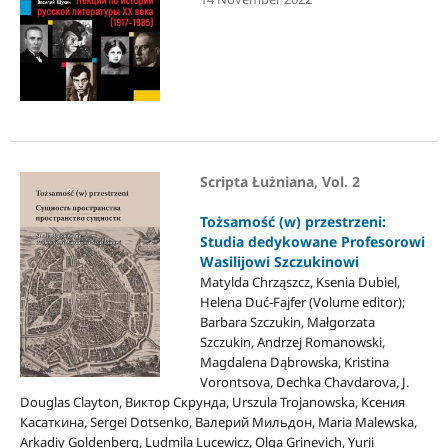
Scripta Łużniana, Vol. 2
Tożsamość (w) przestrzeni:
Studia dedykowane Profesorowi
Wasilijowi Szczukinowi
Matylda Chrząszcz, Ksenia Dubiel,
Helena Duć-Fajfer (Volume editor);
Barbara Szczukin, Małgorzata
Szczukin, Andrzej Romanowski,
Magdalena Dąbrowska, Kristina
Vorontsova, Dechka Chavdarova, J.
Douglas Clayton, Виктор Скрунда, Urszula Trojanowska, Ксения
Касаткина, Sergei Dotsenko, Валерий Мильдон, Maria Malewska,
Arkadiy Goldenberg, Ludmila Lucewicz, Olga Grinevich, Yurii