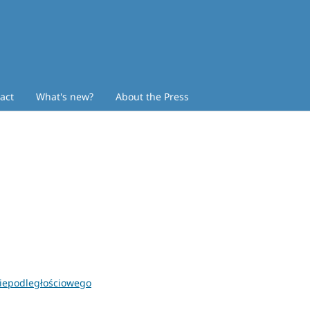
act
What's new?
About the Press
iepodległościowego