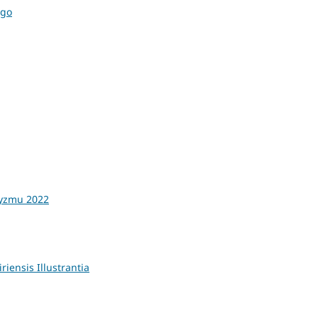
ego
tyzmu 2022
riensis Illustrantia