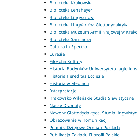
Biblioteka Krakowska
Biblioteka Lehahayer
Biblioteka LingVariów
Biblioteka LingVariów. Glottodydaktyka
Biblioteka Muzeum Armii Krajowej w Krak
Biblioteka Sarmacka
Cultura in Spectro
Eurasia
Filozofia Kultury
Historia Budynków Uniwersytetu Jagielloń
Historia Hereditas Ecclesia
Historia w Mediach
Interpretacje
Krakowsko-Wileńskie Studia Slawistyczne
Nasze Dramaty
Nowe w Glottodydaktyce. Studia lingwisty
Obrazowanie w Komunikacji
Pomniki Dziejowe Ormian Polskich
Publikacja Zakładu Filozofii Polskiej