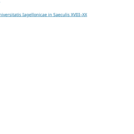
a
versitatis Iagellonicae in Saeculis XVIII–XX