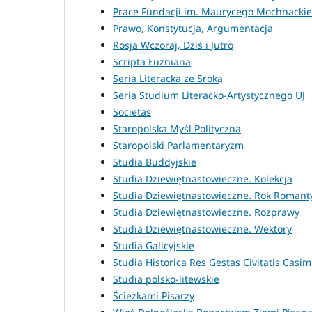
Prace Fundacji im. Maurycego Mochnacki
Prawo, Konstytucja, Argumentacja
Rosja Wczoraj, Dziś i Jutro
Scripta Łużniana
Seria Literacka ze Sroką
Seria Studium Literacko-Artystycznego UJ
Societas
Staropolska Myśl Polityczna
Staropolski Parlamentaryzm
Studia Buddyjskie
Studia Dziewiętnastowieczne. Kolekcja
Studia Dziewiętnastowieczne. Rok Roman
Studia Dziewiętnastowieczne. Rozprawy
Studia Dziewiętnastowieczne. Wektory
Studia Galicyjskie
Studia Historica Res Gestas Civitatis Casimi
Studia polsko-litewskie
Ścieżkami Pisarzy